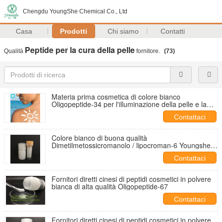
Chengdu YoungShe Chemical Co., Ltd
Casa
Prodotti
Chi siamo
Contatti
Peptide per la cura della pelle
Qualità
fornitore.
(73)
Materia prima cosmetica di colore bianco
Oligopeptide-34 per l'illuminazione della pelle e la
protezione solare
Contattaci
Colore bianco di buona qualità
Dimetilmetossicromanolo / lipocroman-6 Youngshe
Chem
Contattaci
Fornitori diretti cinesi di peptidi cosmetici in polvere
bianca di alta qualità Oligopeptide-67
Contattaci
Fornitori diretti cinesi di peptidi cosmetici in polvere