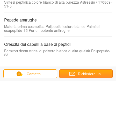
Sintesi peptidica colore bianco di alta purezza Astressin / 170809-
51-5
Peptide antirughe
Materia prima cosmetica Polipeptidi colore bianco Palmitoil
esapeptide-12 Per un potente antirughe
Crescita dei capelli a base di peptidi
Fornitori diretti cinesi di polvere bianca di alta qualità Polipeptide-
23
Peptide per la cura della pelle
Contatto
Richiedere un
Materia prima cosmetica di colore bianco siero sbiancante per la
pelle Nonapeptide-1 / peptide di melanostata in polvere con
politica di rimborso
preventivo
peptide per la riparazione della pelle
Fornitori diretti cinesi di polvere bianca di alta qualità N-Prolyl
Palmitoyl Tripeptide-56 Acetate