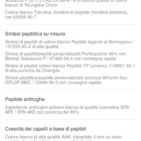
Sostanza P (2-11),CAS 53749-61-4 di buona qualità di colore
bianco di Youngshe Chem
Colore bianco Timulina, timalina bi peptide (timalina sintetica),
cas 63958-90-7
Sintesi peptidica su misura
Sintesi di peptidi di colore bianco Peptide legante al fibrinogeno /
137235-80-4 di alta qualità
Sintesi di peptidi/peptidi personalizzati Purificazione 98% min
Biotinyl-Substance P / 87468-58-4 con consegna rapida
Sintesi di peptidi colore bianco Peptide YY (umano) /118997-30-1
di alta purezza da Chengdu
Sintesi peptidica/peptide personalizzato purezza 98%min Suc-
GPLGP-AMC / 72698-36-3 con consegna rapida
Peptide antirughe
Ingrediente antirughe polvere bianca di qualità cosmetica SYN-
AKE / SYN AKE con purezza del 98%
Crescita dei capelli a base di peptidi
Colore bianco di alta qualità AHK, tripeptide-3 con un buon