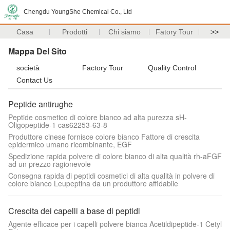
Chengdu YoungShe Chemical Co., Ltd
Casa
Prodotti
Chi siamo
Fatory Tour
>>
Mappa Del Sito
società
Factory Tour
Quality Control
Contact Us
Peptide antirughe
Peptide cosmetico di colore bianco ad alta purezza sH-
Oligopeptide-1 cas62253-63-8
Produttore cinese fornisce colore bianco Fattore di crescita
epidermico umano ricombinante, EGF
Spedizione rapida polvere di colore bianco di alta qualità rh-aFGF
ad un prezzo ragionevole
Consegna rapida di peptidi cosmetici di alta qualità in polvere di
colore bianco Leupeptina da un produttore affidabile
Crescita dei capelli a base di peptidi
Agente efficace per i capelli polvere bianca Acetildipeptide-1 Cetyl