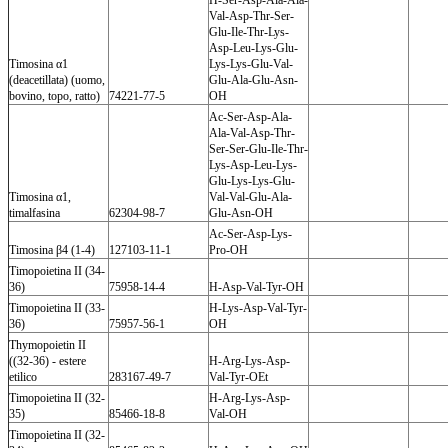
Val-Asp-Thr-Ser-
Glu-Ile-Thr-Lys-
Asp-Leu-Lys-Glu-
Timosina α1
Lys-Lys-Glu-Val-
(deacetillata) (uomo,
Glu-Ala-Glu-Asn-
bovino, topo, ratto)
74221-77-5
OH
Ac-Ser-Asp-Ala-
Ala-Val-Asp-Thr-
Ser-Ser-Glu-Ile-Thr-
Lys-Asp-Leu-Lys-
Glu-Lys-Lys-Glu-
Timosina α1,
Val-Val-Glu-Ala-
timalfasina
62304-98-7
Glu-Asn-OH
Ac-Ser-Asp-Lys-
Timosina β4 (1-4)
127103-11-1
Pro-OH
Timopoietina II (34-
36)
75958-14-4
H-Asp-Val-Tyr-OH
Timopoietina II (33-
H-Lys-Asp-Val-Tyr-
36)
75957-56-1
OH
Thymopoietin II
((32-36) - estere
H-Arg-Lys-Asp-
etilico
283167-49-7
Val-Tyr-OEt
Timopoietina II (32-
H-Arg-Lys-Asp-
35)
85466-18-8
Val-OH
Timopoietina II (32-