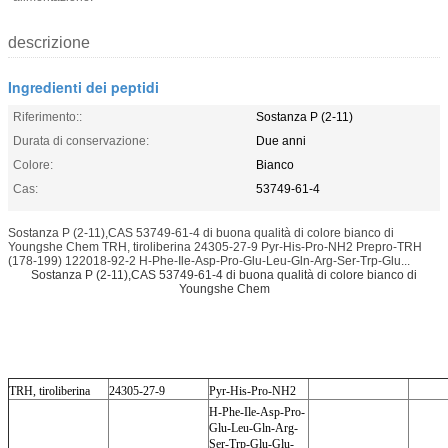
descrizione
Ingredienti dei peptidi
Riferimento::
Sostanza P (2-11)
Durata di conservazione:
Due anni
Colore:
Bianco
Cas:
53749-61-4
Sostanza P (2-11),CAS 53749-61-4 di buona qualità di colore bianco di
Youngshe Chem TRH, tiroliberina 24305-27-9 Pyr-His-Pro-NH2 Prepro-TRH
(178-199) 122018-92-2 H-Phe-Ile-Asp-Pro-Glu-Leu-Gln-Arg-Ser-Trp-Glu...
Sostanza P (2-11),CAS 53749-61-4 di buona qualità di colore bianco di
Youngshe Chem
TRH, tiroliberina
24305-27-9
Pyr-His-Pro-NH2
H-Phe-Ile-Asp-Pro-
Glu-Leu-Gln-Arg-
Ser-Trp-Glu-Glu-