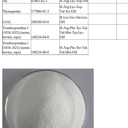
34)
85465-82-3
H-Arg-Lys-Asp-OH
H-Arg-Lys-Asp-
Thymopentin
177966-81-3
Val-Tyr-OH
H-Leu-Ser-Ala-Leu-
LSAL
169249-03-0
OH
Trombospondina-1
H-Arg-Phe-Tyr-Val-
(1016-1023) (uomo,
Val-Met-Trp-Lys-
bovino, topo)
149234-04-8
OH
Trombospondina-1
(1016-1021) (uomo,
H-Arg-Phe-Tyr-Val-
bovino, topo)
149234-06-0
Val-Met-OH