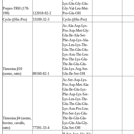
Lys-Glu-Gly-Glu-
Prepro-TRH (178-
Gly-Val-Leu-Met-
199)
122018-92-2
Pro-Glu-OH
Cyclo ((His-Pro)
53109-32-3
Cyclo ((His-Pro)
Ac-Ala-Asp-Lys-
Pro-Asp-Met-Gly-
Glu-Ile-Ala-Ser-
Phe-Asp-Lys-Ala-
Lys-Leu-Lys-Thr-
Glu-Thr-Gln-Glu-
Lys-Asn-Thr-Leu-
Pro-Thr-Lys-Glu-
Thr-Ile-Glu-Gln-
Timosina β10
Glu-Lys-Arg-Ser-
(uomo, ratto)
88160-82-1
Glu-Ile-Ser-OH
Ac-Ser-Asp-Lys-
Pro-Asp-Met-Ala-
Glu-Ile-Glu-Lys-
Phe-Asp-Lys-Ser-
Lys-Leu-Lys-Thr-
Glu-Thr-Gln-Glu-
Lys-Asn-Pro-Leu-
Pro-Ser-Lys-Glu-
Timosina β4 (uomo,
Thr-Ile-Glu-Gln-
bovino, cavallo,
Lys-Gln-Ala-Gly-
ratto)
77591-33-4
Glu-Ser-OH
H-Ser-Asp-Ala-Ala-