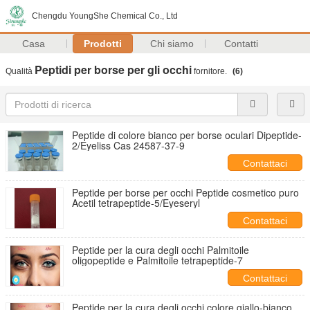
Chengdu YoungShe Chemical Co., Ltd
Casa
Prodotti
Chi siamo
Contatti
Peptidi per borse per gli occhi
Qualità
fornitore.
(6)
Peptide di colore bianco per borse oculari Dipeptide-
2/Eyeliss Cas 24587-37-9
Contattaci
Peptide per borse per occhi Peptide cosmetico puro
Acetil tetrapeptide-5/Eyeseryl
Contattaci
Peptide per la cura degli occhi Palmitoile
oligopeptide e Palmitoile tetrapeptide-7
Contattaci
Peptide per la cura degli occhi colore giallo-bianco