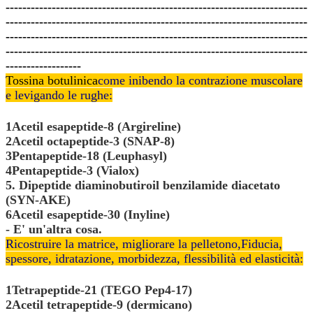
------------------------------------------------------------------------
------------------------------------------------------------------------
------------------------------------------------------------------------
------------------------------------------------------------------------
------------------
Tossina botulinica
come inibendo la contrazione muscolare
e levigando le rughe:
1Acetil esapeptide-8 (Argireline)
2Acetil octapeptide-3 (SNAP-8)
3Pentapeptide-18 (Leuphasyl)
4Pentapeptide-3 (Vialox)
5. Dipeptide diaminobutiroil benzilamide diacetato
(SYN-AKE)
6Acetil esapeptide-30 (Inyline)
- E' un'altra cosa.
Ricostruire la matrice, migliorare la pelle
tono,
Fiducia,
spessore, idratazione, morbidezza, flessibilità ed elasticità:
1Tetrapeptide-21 (TEGO Pep4-17)
2Acetil tetrapeptide-9 (dermicano)