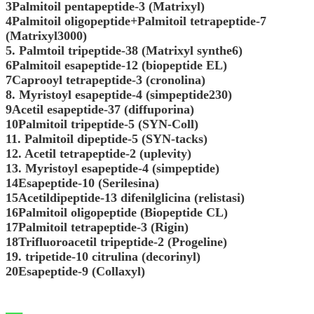
3Palmitoil pentapeptide-3 (Matrixyl)
4Palmitoil oligopeptide+Palmitoil tetrapeptide-7
(Matrixyl3000)
5. Palmtoil tripeptide-38 (Matrixyl synthe6)
6Palmitoil esapeptide-12 (biopeptide EL)
7Caprooyl tetrapeptide-3 (cronolina)
8. Myristoyl esapeptide-4 (simpeptide230)
9Acetil esapeptide-37 (diffuporina)
10Palmitoil tripeptide-5 (SYN-Coll)
11. Palmitoil dipeptide-5 (SYN-tacks)
12. Acetil tetrapeptide-2 (uplevity)
13. Myristoyl esapeptide-4 (simpeptide)
14Esapeptide-10 (Serilesina)
15Acetildipeptide-13 difenilglicina (relistasi)
16Palmitoil oligopeptide (Biopeptide CL)
17Palmitoil tetrapeptide-3 (Rigin)
18Trifluoroacetil tripeptide-2 (Progeline)
19. tripetide-10 citrulina (decorinyl)
20Esapeptide-9 (Collaxyl)