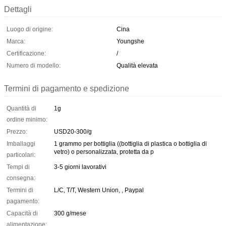
Dettagli
Luogo di origine:
Cina
Marca:
Youngshe
Certificazione:
/
Numero di modello:
Qualità elevata
Termini di pagamento e spedizione
Quantità di
1g
ordine minimo:
Prezzo:
USD20-300/g
Imballaggi
1 grammo per bottiglia ((bottiglia di plastica o bottiglia di
vetro) o personalizzata, protetta da p
particolari:
Tempi di
3-5 giorni lavorativi
consegna:
Termini di
L/C, T/T, Western Union, , Paypal
pagamento:
Capacità di
300 g/mese
alimentazione: