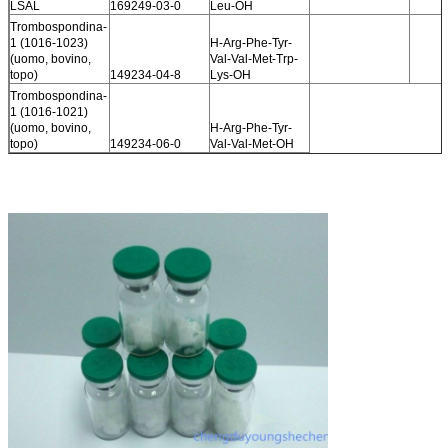
LSAL
169249-03-0
Leu-OH
Trombospondina-
1 (1016-1023)
H-Arg-Phe-Tyr-
(uomo, bovino,
Val-Val-Met-Trp-
topo)
149234-04-8
Lys-OH
Trombospondina-
1 (1016-1021)
(uomo, bovino,
H-Arg-Phe-Tyr-
topo)
149234-06-0
Val-Val-Met-OH