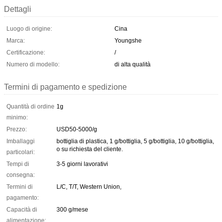
Dettagli
Luogo di origine:
Cina
Marca:
Youngshe
Certificazione:
/
Numero di modello:
di alta qualità
Termini di pagamento e spedizione
Quantità di ordine
1g
minimo:
Prezzo:
USD50-5000/g
Imballaggi
bottiglia di plastica, 1 g/bottiglia, 5 g/bottiglia, 10 g/bottiglia,
o su richiesta del cliente.
particolari:
Tempi di
3-5 giorni lavorativi
consegna:
Termini di
L/C, T/T, Western Union,
pagamento:
Capacità di
300 g/mese
alimentazione: