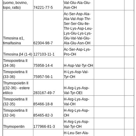
(uomo, bovino,
Val-Glu-Ala-Glu-
topo, ratto)
74221-77-5
Asn-OH
Ac-Ser-Asp-Ala-
Ala-Val-Asp-Thr-
Ser-Ser-Glu-Ile-
Thr-Lys-Asp-Leu-
Lys-Glu-Lys-Lys-
Timosina α1,
Glu-Val-Val-Glu-
timalfasina
62304-98-7
Ala-Glu-Asn-OH
Ac-Ser-Asp-Lys-
Timosina β4 (1-4)
127103-11-1
Pro-OH
Timopoietina II
(34-36)
75958-14-4
H-Asp-Val-Tyr-OH
Timopoietina II
H-Lys-Asp-Val-
(33-36)
75957-56-1
Tyr-OH
Thymopoietin II
((32-36) - estere
H-Arg-Lys-Asp-
etilico
283167-49-7
Val-Tyr-OEt
Timopoietina II
H-Arg-Lys-Asp-
(32-35)
85466-18-8
Val-OH
Timopoietina II
H-Arg-Lys-Asp-
(32-34)
85465-82-3
OH
H-Arg-Lys-Asp-
Thymopentin
177966-81-3
Val-Tyr-OH
H-Leu-Ser-Ala-