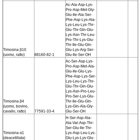
Ac-Ala-Asp-Lys-
Pro-Asp-Met-Gly-
Glu-Ile-Ala-Ser-
Phe-Asp-Lys-Ala-
Lys-Leu-Lys-Thr-
Glu-Thr-Gln-Glu-
Lys-Asn-Thr-Leu-
Pro-Thr-Lys-Glu-
Thr-Ile-Glu-Gln-
Timosina β10
Glu-Lys-Arg-Ser-
(uomo, ratto)
88160-82-1
Glu-Ile-Ser-OH
Ac-Ser-Asp-Lys-
Pro-Asp-Met-Ala-
Glu-Ile-Glu-Lys-
Phe-Asp-Lys-Ser-
Lys-Leu-Lys-Thr-
Glu-Thr-Gln-Glu-
Lys-Asn-Pro-Leu-
Pro-Ser-Lys-Glu-
Timosina β4
Thr-Ile-Glu-Gln-
(uomo, bovino,
Lys-Gln-Ala-Gly-
cavallo, ratto)
77591-33-4
Glu-Ser-OH
H-Ser-Asp-Ala-
Ala-Val-Asp-Thr-
Ser-Glu-Ile-Thr-
Timosina α1
Lys-Asp-Leu-Lys-
(deacetillata)
Glu-Lys-Lys-Glu-