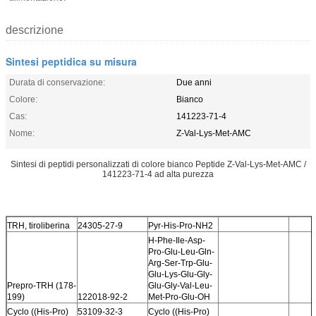
descrizione
Sintesi peptidica su misura
Durata di conservazione:
Due anni
Colore:
Bianco
Cas:
141223-71-4
Nome:
Z-Val-Lys-Met-AMC
Sintesi di peptidi personalizzati di colore bianco Peptide Z-Val-Lys-Met-AMC /
141223-71-4 ad alta purezza
TRH, tiroliberina
24305-27-9
Pyr-His-Pro-NH2
H-Phe-Ile-Asp-
Pro-Glu-Leu-Gln-
Arg-Ser-Trp-Glu-
Glu-Lys-Glu-Gly-
Prepro-TRH (178-
Glu-Gly-Val-Leu-
199)
122018-92-2
Met-Pro-Glu-OH
Cyclo ((His-Pro)
53109-32-3
Cyclo ((His-Pro)