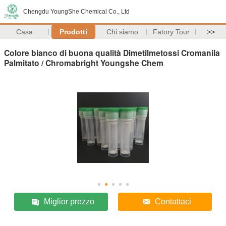
Chengdu YoungShe Chemical Co., Ltd
Casa
Prodotti
Chi siamo
Fatory Tour
>>
Colore bianco di buona qualità Dimetilmetossi Cromanila
Palmitato / Chromabright Youngshe Chem
Miglior prezzo
Contattaci