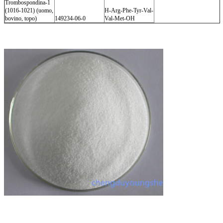
Trombospondina-1
(1016-1021) (uomo,
H-Arg-Phe-Tyr-Val-
bovino, topo)
149234-06-0
Val-Met-OH