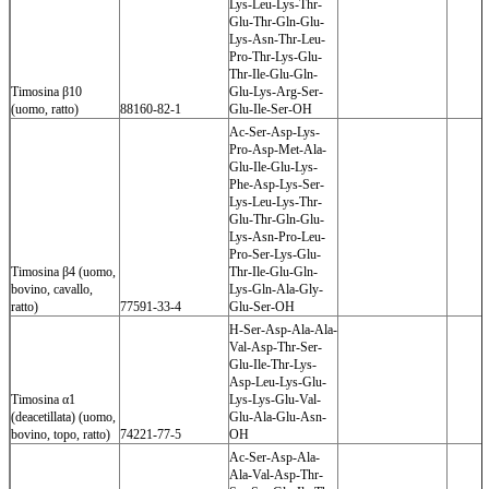
Lys-Leu-Lys-Thr-
Glu-Thr-Gln-Glu-
Lys-Asn-Thr-Leu-
Pro-Thr-Lys-Glu-
Thr-Ile-Glu-Gln-
Timosina β10
Glu-Lys-Arg-Ser-
(uomo, ratto)
88160-82-1
Glu-Ile-Ser-OH
Ac-Ser-Asp-Lys-
Pro-Asp-Met-Ala-
Glu-Ile-Glu-Lys-
Phe-Asp-Lys-Ser-
Lys-Leu-Lys-Thr-
Glu-Thr-Gln-Glu-
Lys-Asn-Pro-Leu-
Pro-Ser-Lys-Glu-
Timosina β4 (uomo,
Thr-Ile-Glu-Gln-
bovino, cavallo,
Lys-Gln-Ala-Gly-
ratto)
77591-33-4
Glu-Ser-OH
H-Ser-Asp-Ala-Ala-
Val-Asp-Thr-Ser-
Glu-Ile-Thr-Lys-
Asp-Leu-Lys-Glu-
Timosina α1
Lys-Lys-Glu-Val-
(deacetillata) (uomo,
Glu-Ala-Glu-Asn-
bovino, topo, ratto)
74221-77-5
OH
Ac-Ser-Asp-Ala-
Ala-Val-Asp-Thr-