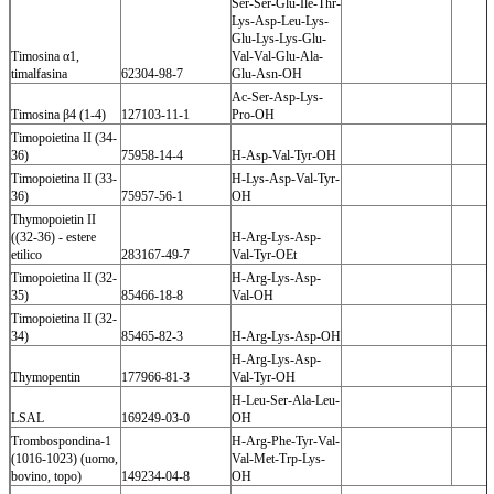
Ser-Ser-Glu-Ile-Thr-
Lys-Asp-Leu-Lys-
Glu-Lys-Lys-Glu-
Timosina α1,
Val-Val-Glu-Ala-
timalfasina
62304-98-7
Glu-Asn-OH
Ac-Ser-Asp-Lys-
Timosina β4 (1-4)
127103-11-1
Pro-OH
Timopoietina II (34-
36)
75958-14-4
H-Asp-Val-Tyr-OH
Timopoietina II (33-
H-Lys-Asp-Val-Tyr-
36)
75957-56-1
OH
Thymopoietin II
((32-36) - estere
H-Arg-Lys-Asp-
etilico
283167-49-7
Val-Tyr-OEt
Timopoietina II (32-
H-Arg-Lys-Asp-
35)
85466-18-8
Val-OH
Timopoietina II (32-
34)
85465-82-3
H-Arg-Lys-Asp-OH
H-Arg-Lys-Asp-
Thymopentin
177966-81-3
Val-Tyr-OH
H-Leu-Ser-Ala-Leu-
LSAL
169249-03-0
OH
Trombospondina-1
H-Arg-Phe-Tyr-Val-
(1016-1023) (uomo,
Val-Met-Trp-Lys-
bovino, topo)
149234-04-8
OH