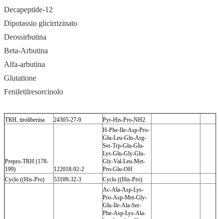
Decapeptide-12
Dipotassio glicirrizinato
Deossirbutina
Beta-Arbutina
Alfa-arbutina
Glutatione
Feniletilresorcinolo
TRH, tiroliberina
24305-27-9
Pyr-His-Pro-NH2
H-Phe-Ile-Asp-Pro-
Glu-Leu-Gln-Arg-
Ser-Trp-Glu-Glu-
Lys-Glu-Gly-Glu-
Prepro-TRH (178-
Gly-Val-Leu-Met-
199)
122018-92-2
Pro-Glu-OH
Cyclo ((His-Pro)
53109-32-3
Cyclo ((His-Pro)
Ac-Ala-Asp-Lys-
Pro-Asp-Met-Gly-
Glu-Ile-Ala-Ser-
Phe-Asp-Lys-Ala-