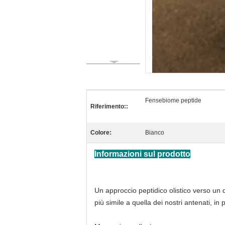
Fensebiome peptide
Riferimento::
Colore:
Bianco
Informazioni sul prodotto
Un approccio peptidico olistico verso un d
più simile a quella dei nostri antenati, in 