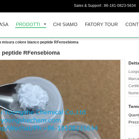
Sales & Support :
86-181-0823-5634
ASA
PRODOTTI
CHI SIAMO
FATORY TOUR
CONT
u misura colore bianco peptide RFensebioma
o peptide RFensebioma
Detta
Luogo 
Marca
Certif
Numer
Term
Quant
Prezz