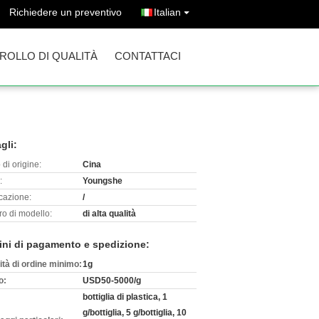
Richiedere un preventivo
Italian
ROLLO DI QUALITÀ
CONTATTACI
gli:
di origine:
Cina
:
Youngshe
icazione:
/
o di modello:
di alta qualità
ini di pagamento e spedizione:
ità di ordine minimo:
1g
o:
USD50-5000/g
bottiglia di plastica, 1
g/bottiglia, 5 g/bottiglia, 10