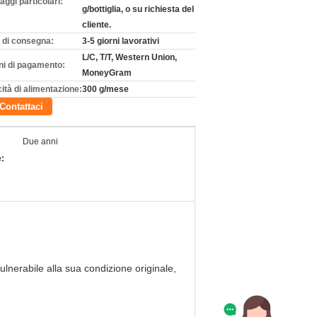
aggi particolari:
g/bottiglia, o su richiesta del
cliente.
 di consegna:
3-5 giorni lavorativi
L/C, T/T, Western Union,
ni di pagamento:
MoneyGram
ità di alimentazione:
300 g/mese
Contattaci
Due anni
:
ulnerabile alla sua condizione originale,