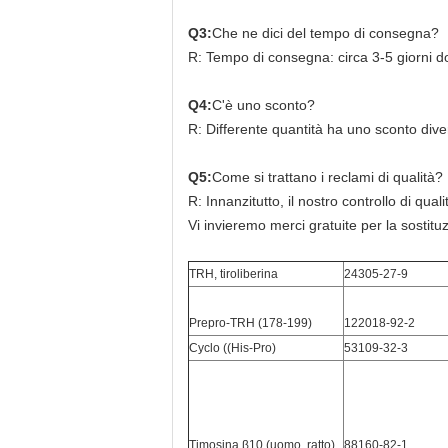
Q3:
Che ne dici del tempo di consegna?
R: Tempo di consegna: circa 3-5 giorni do
Q4:
C'è uno sconto?
R: Differente quantità ha uno sconto dive
Q5:
Come si trattano i reclami di qualità?
R: Innanzitutto, il nostro controllo di qual
Vi invieremo merci gratuite per la sostitu
TRH, tiroliberina
24305-27-9
Prepro-TRH (178-199)
122018-92-2
Cyclo ((His-Pro)
53109-32-3
Timosina β10 (uomo, ratto)
88160-82-1