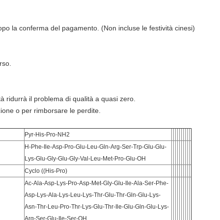
po la conferma del pagamento. (Non incluse le festività cinesi)
rso.
ità ridurrà il problema di qualità a quasi zero.
zione o per rimborsare le perdite.
Pyr-His-Pro-NH2
H-Phe-Ile-Asp-Pro-Glu-Leu-Gln-Arg-Ser-Trp-Glu-Glu-
Lys-Glu-Gly-Glu-Gly-Val-Leu-Met-Pro-Glu-OH
Cyclo ((His-Pro)
Ac-Ala-Asp-Lys-Pro-Asp-Met-Gly-Glu-Ile-Ala-Ser-Phe-
Asp-Lys-Ala-Lys-Leu-Lys-Thr-Glu-Thr-Gln-Glu-Lys-
Asn-Thr-Leu-Pro-Thr-Lys-Glu-Thr-Ile-Glu-Gln-Glu-Lys-
Arg-Ser-Glu-Ile-Ser-OH