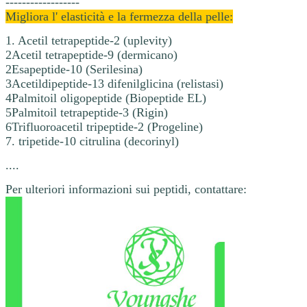
------------------
Migliora l' elasticità e la fermezza della pelle:
1. Acetil tetrapeptide-2 (uplevity)
2Acetil tetrapeptide-9 (dermicano)
2Esapeptide-10 (Serilesina)
3Acetildipeptide-13 difenilglicina (relistasi)
4Palmitoil oligopeptide (Biopeptide EL)
5Palmitoil tetrapeptide-3 (Rigin)
6Trifluoroacetil tripeptide-2 (Progeline)
7. tripetide-10 citrulina (decorinyl)
....
Per ulteriori informazioni sui peptidi, contattare: