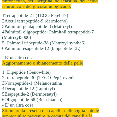
fibronectina, dell'inergrina, dell'elastina, dell'acido
ialuronico e del glicosaminoglicano:
1Tetrapeptide-21 (TEGO Pep4-17)
2Acetil tetrapeptide-9 (dermicano)
3Palmitoil pentapeptide-3 (Matrixyl)
4Palmitoil oligopeptide+Palmitoil tetrapeptide-7
(Matrixyl3000)
5. Palmtoil tripeptide-38 (Matrixyl synthe6)
6Palmitoil esapeptide-12 (biopeptide EL)
- E' un'altra cosa.
Aggiornamento e sbiancamento della pelle
1. Dipeptide (Genowhite)
2. tetrapeptide-30 (TEGO Pep4-even)
3Nonapeptide-1 (Melanostatina)
4Decapeptide-12 (Lumixyl)
5Esapeptide-2 (Dermostatyl)
6Oligopeptide-68 (Beta-bianco)
- E' un'altra cosa.
Stimolare la crescita dei capelli, delle ciglia e delle
sopracciglia; prevenire la caduta dei capelli e la