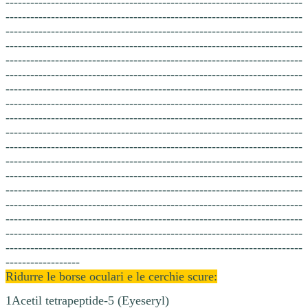
------------------------------------------------------------------------
------------------------------------------------------------------------
------------------------------------------------------------------------
------------------------------------------------------------------------
------------------------------------------------------------------------
------------------------------------------------------------------------
------------------------------------------------------------------------
------------------------------------------------------------------------
------------------------------------------------------------------------
------------------------------------------------------------------------
------------------------------------------------------------------------
------------------------------------------------------------------------
------------------------------------------------------------------------
------------------------------------------------------------------------
------------------------------------------------------------------------
------------------------------------------------------------------------
------------------------------------------------------------------------
------------------------------------------------------------------------
------------------
Ridurre le borse oculari e le cerchie scure:
1Acetil tetrapeptide-5 (Eyeseryl)