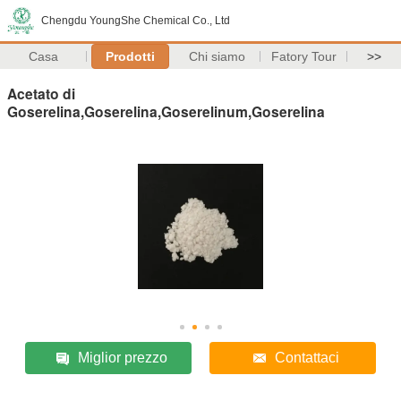
Chengdu YoungShe Chemical Co., Ltd
Casa
Prodotti
Chi siamo
Fatory Tour
>>
Acetato di
Goserelina,Goserelina,Goserelinum,Goserelina
Miglior prezzo
Contattaci