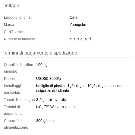
Dettagli
Luogo di origine:
Cina
Marca:
Youngshe
Certificazione:
/
Numero di modello:
di alta qualità
Termini di pagamento e spedizione
Quantità di ordine
100mg
minimo:
Prezzo:
USD50-3000/g
Imballaggi
bottiglia di plastica,1g/bottiglia, 10g/bottiglia o secondo le
esigenze del cliente
particolari:
Tempi di consegna:
3-5 giorni lavorativi
Termini di
L/C, T/T, Western Union,
pagamento:
Capacità di
300 g/mese
alimentazione: