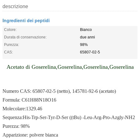
descrizione
Ingredienti dei peptidi
Colore:
Bianco
Durata di conservazione:
due anni
Purezza:
98%
CAS:
65807-02-5
Acetato di Goserelina,Goserelina,Goserelina,Goserelina
Numero CAS: 65807-02-5 (netto), 145781-92-6 (acetato)
Formula: C61H88N18O16
Molecolare:1329.46
Sequenza:His-Trp-Ser-Tyr-D-Ser ((tBu) -Leu-Arg-Pro-Azgly-NH2
Purezza: 98%
Apparizione: polvere bianca