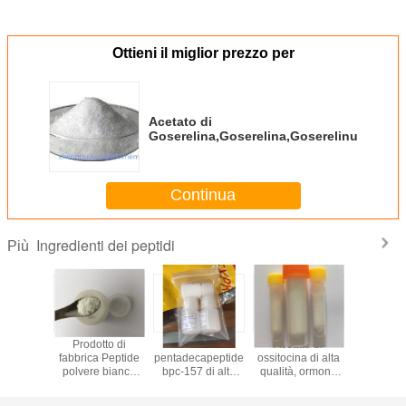
Ottieni il miglior prezzo per
Acetato di
Goserelina,Goserelina,Goserelinum,Gose
Continua
Ingredienti dei peptidi
Più
 bpc-157
Prodotto di
Colore bianco
Acetato di
Colore bi
 il
fabbrica Peptide
pentadecapeptide
ossitocina di alta
buona qu
ilding,
polvere bianca
bpc-157 di alta
qualità, ormone
Epitalon
 cinese.
Thymogen (Glu-
purezza da
ossitocico e
acetil Epi
Trp)
fabbrica cinese
ossitocina
N-acetil E