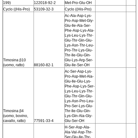
199)
122018-92-2
Met-Pro-Glu-OH
Cyclo ((His-Pro)
53109-32-3
Cyclo ((His-Pro)
Ac-Ala-Asp-Lys-
Pro-Asp-Met-Gly-
Glu-Ile-Ala-Ser-
Phe-Asp-Lys-Ala-
Lys-Leu-Lys-Thr-
Glu-Thr-Gln-Glu-
Lys-Asn-Thr-Leu-
Pro-Thr-Lys-Glu-
Thr-Ile-Glu-Gln-
Timosina β10
Glu-Lys-Arg-Ser-
(uomo, ratto)
88160-82-1
Glu-Ile-Ser-OH
Ac-Ser-Asp-Lys-
Pro-Asp-Met-Ala-
Glu-Ile-Glu-Lys-
Phe-Asp-Lys-Ser-
Lys-Leu-Lys-Thr-
Glu-Thr-Gln-Glu-
Lys-Asn-Pro-Leu-
Pro-Ser-Lys-Glu-
Timosina β4
Thr-Ile-Glu-Gln-
(uomo, bovino,
Lys-Gln-Ala-Gly-
cavallo, ratto)
77591-33-4
Glu-Ser-OH
H-Ser-Asp-Ala-
Ala-Val-Asp-Thr-
Ser-Glu-Ile-Thr-