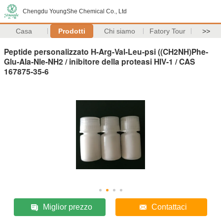
Chengdu YoungShe Chemical Co., Ltd
Casa
Prodotti
Chi siamo
Fatory Tour
>>
Peptide personalizzato H-Arg-Val-Leu-psi ((CH2NH)Phe-
Glu-Ala-Nle-NH2 / inibitore della proteasi HIV-1 / CAS
167875-35-6
Miglior prezzo
Contattaci