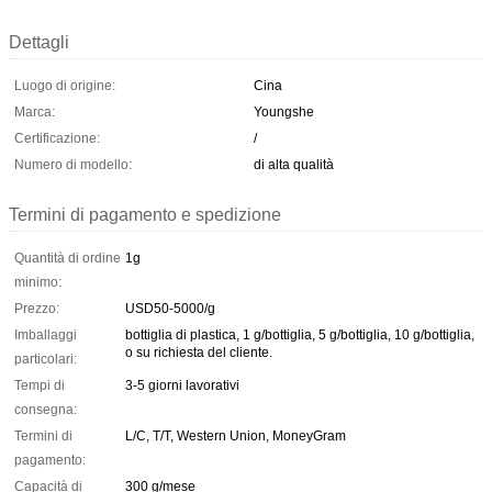
Dettagli
Luogo di origine:
Cina
Marca:
Youngshe
Certificazione:
/
Numero di modello:
di alta qualità
Termini di pagamento e spedizione
Quantità di ordine
1g
minimo:
Prezzo:
USD50-5000/g
Imballaggi
bottiglia di plastica, 1 g/bottiglia, 5 g/bottiglia, 10 g/bottiglia,
o su richiesta del cliente.
particolari:
Tempi di
3-5 giorni lavorativi
consegna:
Termini di
L/C, T/T, Western Union, MoneyGram
pagamento:
Capacità di
300 g/mese