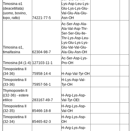
Timosina α1
Lys-Asp-Leu-Lys-
(deacetillata)
Glu-Lys-Lys-Glu-
(uomo, bovino,
Val-Glu-Ala-Glu-
topo, ratto)
74221-77-5
Asn-OH
Ac-Ser-Asp-Ala-
Ala-Val-Asp-Thr-
Ser-Ser-Glu-Ile-
Thr-Lys-Asp-Leu-
Lys-Glu-Lys-Lys-
Timosina α1,
Glu-Val-Val-Glu-
timalfasina
62304-98-7
Ala-Glu-Asn-OH
Ac-Ser-Asp-Lys-
Timosina β4 (1-4)
127103-11-1
Pro-OH
Timopoietina II
(34-36)
75958-14-4
H-Asp-Val-Tyr-OH
Timopoietina II
H-Lys-Asp-Val-
(33-36)
75957-56-1
Tyr-OH
Thymopoietin II
((32-36) - estere
H-Arg-Lys-Asp-
etilico
283167-49-7
Val-Tyr-OEt
Timopoietina II
H-Arg-Lys-Asp-
(32-35)
85466-18-8
Val-OH
Timopoietina II
H-Arg-Lys-Asp-
(32-34)
85465-82-3
OH
H-Arg-Lys-Asp-