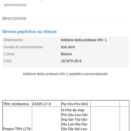
alimentazione:
descrizione
Sintesi peptidica su misura
Riferimento::
Inibitore della proteasi HIV- 1
Durata di conservazione:
due anni
Colore:
Bianco
CAS:
167875-35-6
Inibitore della proteasi HIV-1 peptidico personalizzato
TRH, tiroliberina
24305-27-9
Pyr-His-Pro-NH2
H-Phe-Ile-Asp-
Pro-Glu-Leu-Gln-
Arg-Ser-Trp-Glu-
Glu-Lys-Glu-Gly-
Prepro-TRH (178-
Glu-Gly-Val-Leu-