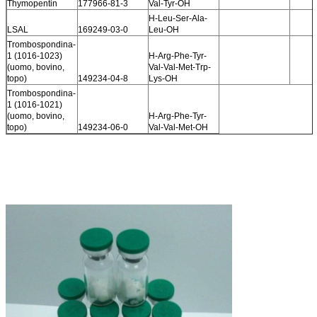
Thymopentin
177966-81-3
Val-Tyr-OH
H-Leu-Ser-Ala-
LSAL
169249-03-0
Leu-OH
Trombospondina-
1 (1016-1023)
H-Arg-Phe-Tyr-
(uomo, bovino,
Val-Val-Met-Trp-
topo)
149234-04-8
Lys-OH
Trombospondina-
1 (1016-1021)
(uomo, bovino,
H-Arg-Phe-Tyr-
topo)
149234-06-0
Val-Val-Met-OH