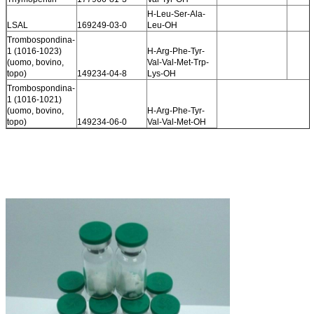
H-Leu-Ser-Ala-
LSAL
169249-03-0
Leu-OH
Trombospondina-
1 (1016-1023)
H-Arg-Phe-Tyr-
(uomo, bovino,
Val-Val-Met-Trp-
topo)
149234-04-8
Lys-OH
Trombospondina-
1 (1016-1021)
(uomo, bovino,
H-Arg-Phe-Tyr-
topo)
149234-06-0
Val-Val-Met-OH