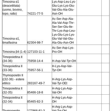
Timosina α1
Lys-Asp-Leu-Lys-
(deacetillata)
Glu-Lys-Lys-Glu-
(uomo, bovino,
Val-Glu-Ala-Glu-
topo, ratto)
74221-77-5
Asn-OH
Ac-Ser-Asp-Ala-
Ala-Val-Asp-Thr-
Ser-Ser-Glu-Ile-
Thr-Lys-Asp-Leu-
Lys-Glu-Lys-Lys-
Timosina α1,
Glu-Val-Val-Glu-
timalfasina
62304-98-7
Ala-Glu-Asn-OH
Ac-Ser-Asp-Lys-
Timosina β4 (1-4)
127103-11-1
Pro-OH
Timopoietina II
(34-36)
75958-14-4
H-Asp-Val-Tyr-OH
Timopoietina II
H-Lys-Asp-Val-
(33-36)
75957-56-1
Tyr-OH
Thymopoietin II
((32-36) - estere
H-Arg-Lys-Asp-
etilico
283167-49-7
Val-Tyr-OEt
Timopoietina II
H-Arg-Lys-Asp-
(32-35)
85466-18-8
Val-OH
Timopoietina II
H-Arg-Lys-Asp-
(32-34)
85465-82-3
OH
H-Arg-Lys-Asp-
Thymopentin
177966-81-3
Val-Tyr-OH