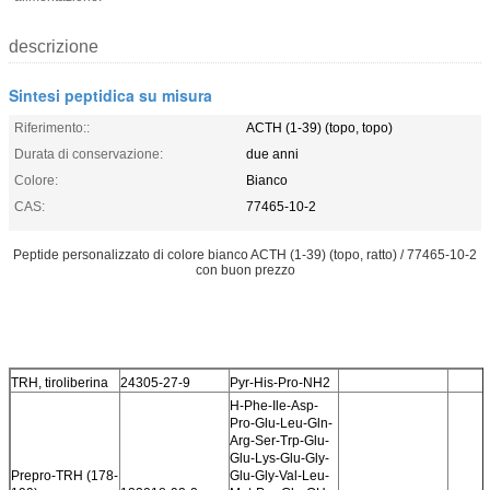
descrizione
Sintesi peptidica su misura
Riferimento::
ACTH (1-39) (topo, topo)
Durata di conservazione:
due anni
Colore:
Bianco
CAS:
77465-10-2
Peptide personalizzato di colore bianco ACTH (1-39) (topo, ratto) / 77465-10-2
con buon prezzo
TRH, tiroliberina
24305-27-9
Pyr-His-Pro-NH2
H-Phe-Ile-Asp-
Pro-Glu-Leu-Gln-
Arg-Ser-Trp-Glu-
Glu-Lys-Glu-Gly-
Prepro-TRH (178-
Glu-Gly-Val-Leu-