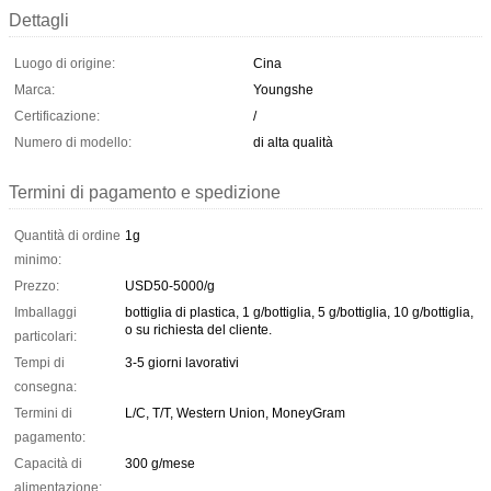
Dettagli
Luogo di origine:
Cina
Marca:
Youngshe
Certificazione:
/
Numero di modello:
di alta qualità
Termini di pagamento e spedizione
Quantità di ordine
1g
minimo:
Prezzo:
USD50-5000/g
Imballaggi
bottiglia di plastica, 1 g/bottiglia, 5 g/bottiglia, 10 g/bottiglia,
o su richiesta del cliente.
particolari:
Tempi di
3-5 giorni lavorativi
consegna:
Termini di
L/C, T/T, Western Union, MoneyGram
pagamento:
Capacità di
300 g/mese
alimentazione: