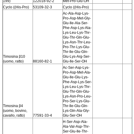
199)
122018-92-2
Met-Pro-Glu-OH
Cyclo ((His-Pro)
53109-32-3
Cyclo ((His-Pro)
Ac-Ala-Asp-Lys-
Pro-Asp-Met-Gly-
Glu-Ile-Ala-Ser-
Phe-Asp-Lys-Ala-
Lys-Leu-Lys-Thr-
Glu-Thr-Gln-Glu-
Lys-Asn-Thr-Leu-
Pro-Thr-Lys-Glu-
Thr-Ile-Glu-Gln-
Timosina β10
Glu-Lys-Arg-Ser-
(uomo, ratto)
88160-82-1
Glu-Ile-Ser-OH
Ac-Ser-Asp-Lys-
Pro-Asp-Met-Ala-
Glu-Ile-Glu-Lys-
Phe-Asp-Lys-Ser-
Lys-Leu-Lys-Thr-
Glu-Thr-Gln-Glu-
Lys-Asn-Pro-Leu-
Pro-Ser-Lys-Glu-
Timosina β4
Thr-Ile-Glu-Gln-
(uomo, bovino,
Lys-Gln-Ala-Gly-
cavallo, ratto)
77591-33-4
Glu-Ser-OH
H-Ser-Asp-Ala-
Ala-Val-Asp-Thr-
Ser-Glu-Ile-Thr-