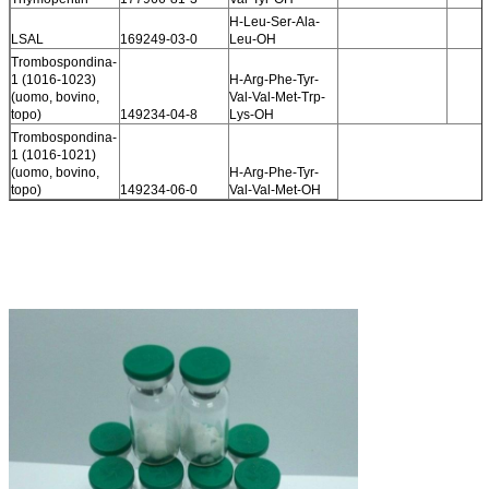
H-Leu-Ser-Ala-
LSAL
169249-03-0
Leu-OH
Trombospondina-
1 (1016-1023)
H-Arg-Phe-Tyr-
(uomo, bovino,
Val-Val-Met-Trp-
topo)
149234-04-8
Lys-OH
Trombospondina-
1 (1016-1021)
(uomo, bovino,
H-Arg-Phe-Tyr-
topo)
149234-06-0
Val-Val-Met-OH