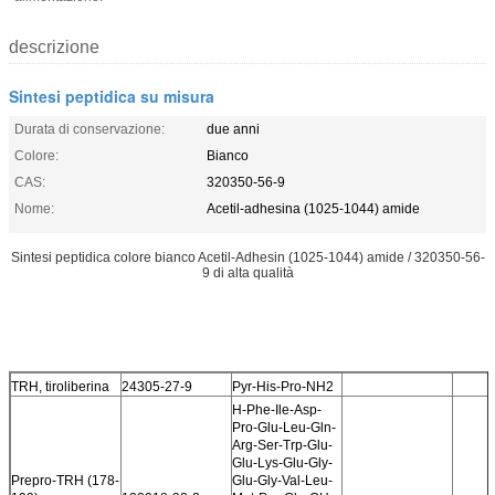
descrizione
Sintesi peptidica su misura
Durata di conservazione:
due anni
Colore:
Bianco
CAS:
320350-56-9
Nome:
Acetil-adhesina (1025-1044) amide
Sintesi peptidica colore bianco Acetil-Adhesin (1025-1044) amide / 320350-56-
9 di alta qualità
TRH, tiroliberina
24305-27-9
Pyr-His-Pro-NH2
H-Phe-Ile-Asp-
Pro-Glu-Leu-Gln-
Arg-Ser-Trp-Glu-
Glu-Lys-Glu-Gly-
Prepro-TRH (178-
Glu-Gly-Val-Leu-