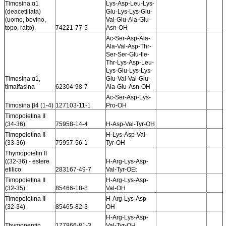
Timosina α1
Lys-Asp-Leu-Lys-
(deacetillata)
Glu-Lys-Lys-Glu-
(uomo, bovino,
Val-Glu-Ala-Glu-
topo, ratto)
74221-77-5
Asn-OH
Ac-Ser-Asp-Ala-
Ala-Val-Asp-Thr-
Ser-Ser-Glu-Ile-
Thr-Lys-Asp-Leu-
Lys-Glu-Lys-Lys-
Timosina α1,
Glu-Val-Val-Glu-
timalfasina
62304-98-7
Ala-Glu-Asn-OH
Ac-Ser-Asp-Lys-
Timosina β4 (1-4)
127103-11-1
Pro-OH
Timopoietina II
(34-36)
75958-14-4
H-Asp-Val-Tyr-OH
Timopoietina II
H-Lys-Asp-Val-
(33-36)
75957-56-1
Tyr-OH
Thymopoietin II
((32-36) - estere
H-Arg-Lys-Asp-
etilico
283167-49-7
Val-Tyr-OEt
Timopoietina II
H-Arg-Lys-Asp-
(32-35)
85466-18-8
Val-OH
Timopoietina II
H-Arg-Lys-Asp-
(32-34)
85465-82-3
OH
H-Arg-Lys-Asp-
Thymopentin
177966-81-3
Val-Tyr-OH