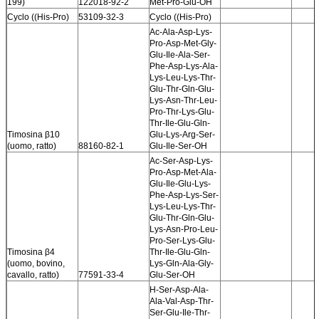
199)
122018-92-2
Met-Pro-Glu-OH
Cyclo ((His-Pro)
53109-32-3
Cyclo ((His-Pro)
Ac-Ala-Asp-Lys-
Pro-Asp-Met-Gly-
Glu-Ile-Ala-Ser-
Phe-Asp-Lys-Ala-
Lys-Leu-Lys-Thr-
Glu-Thr-Gln-Glu-
Lys-Asn-Thr-Leu-
Pro-Thr-Lys-Glu-
Thr-Ile-Glu-Gln-
Timosina β10
Glu-Lys-Arg-Ser-
(uomo, ratto)
88160-82-1
Glu-Ile-Ser-OH
Ac-Ser-Asp-Lys-
Pro-Asp-Met-Ala-
Glu-Ile-Glu-Lys-
Phe-Asp-Lys-Ser-
Lys-Leu-Lys-Thr-
Glu-Thr-Gln-Glu-
Lys-Asn-Pro-Leu-
Pro-Ser-Lys-Glu-
Timosina β4
Thr-Ile-Glu-Gln-
(uomo, bovino,
Lys-Gln-Ala-Gly-
cavallo, ratto)
77591-33-4
Glu-Ser-OH
H-Ser-Asp-Ala-
Ala-Val-Asp-Thr-
Ser-Glu-Ile-Thr-