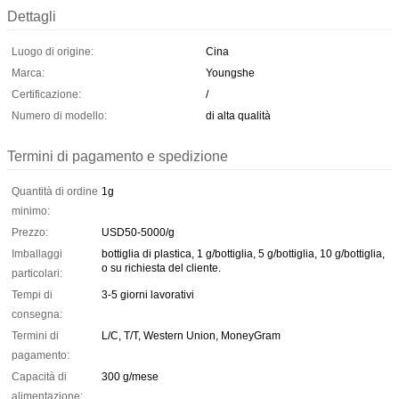
Dettagli
Luogo di origine:
Cina
Marca:
Youngshe
Certificazione:
/
Numero di modello:
di alta qualità
Termini di pagamento e spedizione
Quantità di ordine
1g
minimo:
Prezzo:
USD50-5000/g
Imballaggi
bottiglia di plastica, 1 g/bottiglia, 5 g/bottiglia, 10 g/bottiglia,
o su richiesta del cliente.
particolari:
Tempi di
3-5 giorni lavorativi
consegna:
Termini di
L/C, T/T, Western Union, MoneyGram
pagamento:
Capacità di
300 g/mese
alimentazione: