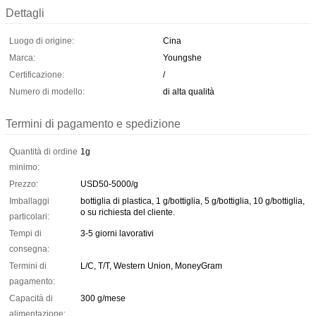
Dettagli
Luogo di origine:
Cina
Marca:
Youngshe
Certificazione:
/
Numero di modello:
di alta qualità
Termini di pagamento e spedizione
Quantità di ordine
1g
minimo:
Prezzo:
USD50-5000/g
Imballaggi
bottiglia di plastica, 1 g/bottiglia, 5 g/bottiglia, 10 g/bottiglia,
o su richiesta del cliente.
particolari:
Tempi di
3-5 giorni lavorativi
consegna:
Termini di
L/C, T/T, Western Union, MoneyGram
pagamento:
Capacità di
300 g/mese
alimentazione: