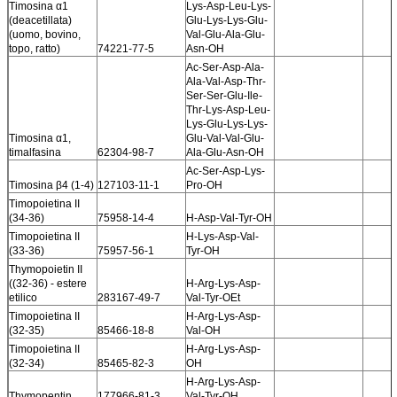
Timosina α1
Lys-Asp-Leu-Lys-
(deacetillata)
Glu-Lys-Lys-Glu-
(uomo, bovino,
Val-Glu-Ala-Glu-
topo, ratto)
74221-77-5
Asn-OH
Ac-Ser-Asp-Ala-
Ala-Val-Asp-Thr-
Ser-Ser-Glu-Ile-
Thr-Lys-Asp-Leu-
Lys-Glu-Lys-Lys-
Timosina α1,
Glu-Val-Val-Glu-
timalfasina
62304-98-7
Ala-Glu-Asn-OH
Ac-Ser-Asp-Lys-
Timosina β4 (1-4)
127103-11-1
Pro-OH
Timopoietina II
(34-36)
75958-14-4
H-Asp-Val-Tyr-OH
Timopoietina II
H-Lys-Asp-Val-
(33-36)
75957-56-1
Tyr-OH
Thymopoietin II
((32-36) - estere
H-Arg-Lys-Asp-
etilico
283167-49-7
Val-Tyr-OEt
Timopoietina II
H-Arg-Lys-Asp-
(32-35)
85466-18-8
Val-OH
Timopoietina II
H-Arg-Lys-Asp-
(32-34)
85465-82-3
OH
H-Arg-Lys-Asp-
Thymopentin
177966-81-3
Val-Tyr-OH