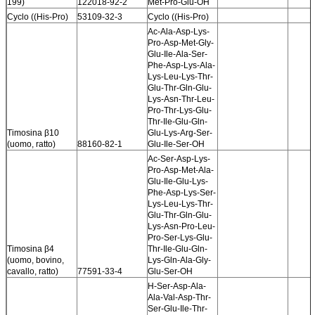
199)
122018-92-2
Met-Pro-Glu-OH
Cyclo ((His-Pro)
53109-32-3
Cyclo ((His-Pro)
Ac-Ala-Asp-Lys-
Pro-Asp-Met-Gly-
Glu-Ile-Ala-Ser-
Phe-Asp-Lys-Ala-
Lys-Leu-Lys-Thr-
Glu-Thr-Gln-Glu-
Lys-Asn-Thr-Leu-
Pro-Thr-Lys-Glu-
Thr-Ile-Glu-Gln-
Timosina β10
Glu-Lys-Arg-Ser-
(uomo, ratto)
88160-82-1
Glu-Ile-Ser-OH
Ac-Ser-Asp-Lys-
Pro-Asp-Met-Ala-
Glu-Ile-Glu-Lys-
Phe-Asp-Lys-Ser-
Lys-Leu-Lys-Thr-
Glu-Thr-Gln-Glu-
Lys-Asn-Pro-Leu-
Pro-Ser-Lys-Glu-
Timosina β4
Thr-Ile-Glu-Gln-
(uomo, bovino,
Lys-Gln-Ala-Gly-
cavallo, ratto)
77591-33-4
Glu-Ser-OH
H-Ser-Asp-Ala-
Ala-Val-Asp-Thr-
Ser-Glu-Ile-Thr-