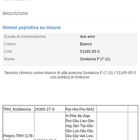
descrizione
Sintesi peptidica su misura
Durata di conservazione:
due anni
Colore:
Bianco
CAS:
51165-05-5
Nome:
Sostanza P (7-11)
Servizio chimico colore bianco di alta purezza Sostanza P (7-11) / 51165-05-5
con politica di rimborso
TRH, tiroliberina
24305-27-9
Pyr-His-Pro-NH2
H-Phe-Ile-Asp-
Pro-Glu-Leu-Gln-
Arg-Ser-Trp-Glu-
Glu-Lys-Glu-Gly-
Prepro-TRH (178-
Glu-Gly-Val-Leu-