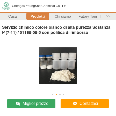
Chengdu YoungShe Chemical Co., Ltd
Casa
Prodotti
Chi siamo
Fatory Tour
>>
Servizio chimico colore bianco di alta purezza Sostanza
P (7-11) / 51165-05-5 con politica di rimborso
Miglior prezzo
Contattaci