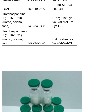
H-Leu-Ser-Ala-
LSAL
169249-03-0
Leu-OH
Trombospondina-
1 (1016-1023)
H-Arg-Phe-Tyr-
(uomo, bovino,
Val-Val-Met-Trp-
topo)
149234-04-8
Lys-OH
Trombospondina-
1 (1016-1021)
(uomo, bovino,
H-Arg-Phe-Tyr-
topo)
149234-06-0
Val-Val-Met-OH