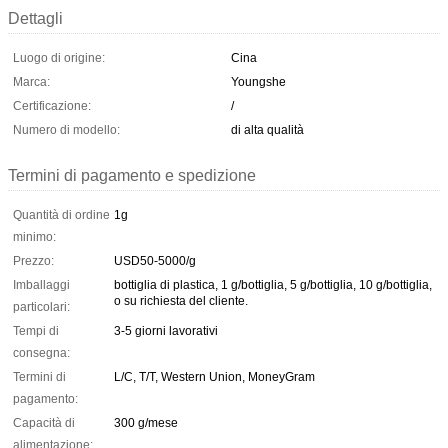
Dettagli
Luogo di origine:
Cina
Marca:
Youngshe
Certificazione:
/
Numero di modello:
di alta qualità
Termini di pagamento e spedizione
Quantità di ordine
1g
minimo:
Prezzo:
USD50-5000/g
Imballaggi
bottiglia di plastica, 1 g/bottiglia, 5 g/bottiglia, 10 g/bottiglia,
o su richiesta del cliente.
particolari:
Tempi di
3-5 giorni lavorativi
consegna:
Termini di
L/C, T/T, Western Union, MoneyGram
pagamento:
Capacità di
300 g/mese
alimentazione: