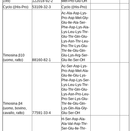
199)
122018-92-2
Met-Pro-Glu-OH
Cyclo ((His-Pro)
53109-32-3
Cyclo ((His-Pro)
Ac-Ala-Asp-Lys-
Pro-Asp-Met-Gly-
Glu-Ile-Ala-Ser-
Phe-Asp-Lys-Ala-
Lys-Leu-Lys-Thr-
Glu-Thr-Gln-Glu-
Lys-Asn-Thr-Leu-
Pro-Thr-Lys-Glu-
Thr-Ile-Glu-Gln-
Timosina β10
Glu-Lys-Arg-Ser-
(uomo, ratto)
88160-82-1
Glu-Ile-Ser-OH
Ac-Ser-Asp-Lys-
Pro-Asp-Met-Ala-
Glu-Ile-Glu-Lys-
Phe-Asp-Lys-Ser-
Lys-Leu-Lys-Thr-
Glu-Thr-Gln-Glu-
Lys-Asn-Pro-Leu-
Pro-Ser-Lys-Glu-
Timosina β4
Thr-Ile-Glu-Gln-
(uomo, bovino,
Lys-Gln-Ala-Gly-
cavallo, ratto)
77591-33-4
Glu-Ser-OH
H-Ser-Asp-Ala-
Ala-Val-Asp-Thr-
Ser-Glu-Ile-Thr-