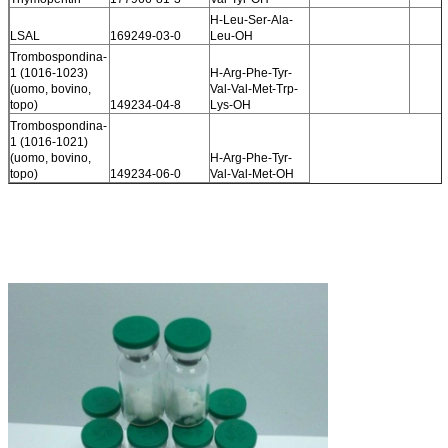
H-Leu-Ser-Ala-
LSAL
169249-03-0
Leu-OH
Trombospondina-
1 (1016-1023)
H-Arg-Phe-Tyr-
(uomo, bovino,
Val-Val-Met-Trp-
topo)
149234-04-8
Lys-OH
Trombospondina-
1 (1016-1021)
(uomo, bovino,
H-Arg-Phe-Tyr-
topo)
149234-06-0
Val-Val-Met-OH