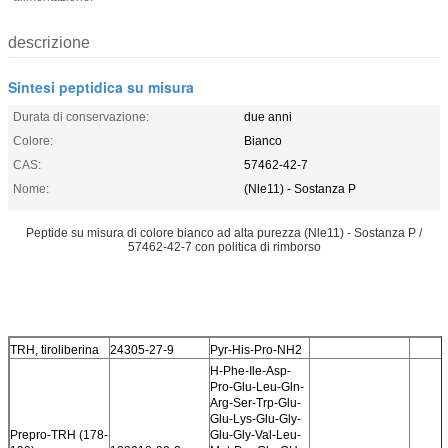
descrizione
Sintesi peptidica su misura
Durata di conservazione:
due anni
Colore:
Bianco
CAS:
57462-42-7
Nome:
(Nle11) - Sostanza P
Peptide su misura di colore bianco ad alta purezza (Nle11) - Sostanza P /
57462-42-7 con politica di rimborso
TRH, tiroliberina
24305-27-9
Pyr-His-Pro-NH2
H-Phe-Ile-Asp-
Pro-Glu-Leu-Gln-
Arg-Ser-Trp-Glu-
Glu-Lys-Glu-Gly-
Prepro-TRH (178-
Glu-Gly-Val-Leu-