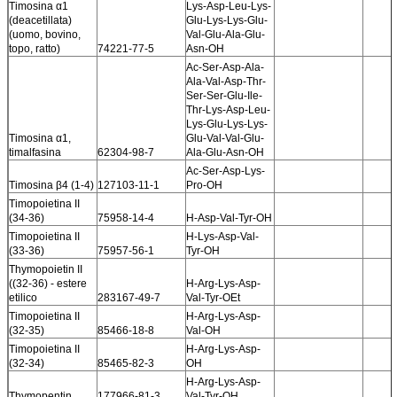
Timosina α1
Lys-Asp-Leu-Lys-
(deacetillata)
Glu-Lys-Lys-Glu-
(uomo, bovino,
Val-Glu-Ala-Glu-
topo, ratto)
74221-77-5
Asn-OH
Ac-Ser-Asp-Ala-
Ala-Val-Asp-Thr-
Ser-Ser-Glu-Ile-
Thr-Lys-Asp-Leu-
Lys-Glu-Lys-Lys-
Timosina α1,
Glu-Val-Val-Glu-
timalfasina
62304-98-7
Ala-Glu-Asn-OH
Ac-Ser-Asp-Lys-
Timosina β4 (1-4)
127103-11-1
Pro-OH
Timopoietina II
(34-36)
75958-14-4
H-Asp-Val-Tyr-OH
Timopoietina II
H-Lys-Asp-Val-
(33-36)
75957-56-1
Tyr-OH
Thymopoietin II
((32-36) - estere
H-Arg-Lys-Asp-
etilico
283167-49-7
Val-Tyr-OEt
Timopoietina II
H-Arg-Lys-Asp-
(32-35)
85466-18-8
Val-OH
Timopoietina II
H-Arg-Lys-Asp-
(32-34)
85465-82-3
OH
H-Arg-Lys-Asp-
Thymopentin
177966-81-3
Val-Tyr-OH