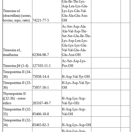
Glu-Ile-Thr-Lys-
Asp-Leu-Lys-Glu-
Timosina α1
Lys-Lys-Glu-Val-
(deacetillata) (uomo,
Glu-Ala-Glu-Asn-
bovino, topo, ratto)
74221-77-5
OH
Ac-Ser-Asp-Ala-
Ala-Val-Asp-Thr-
Ser-Ser-Glu-Ile-Thr-
Lys-Asp-Leu-Lys-
Glu-Lys-Lys-Glu-
Timosina α1,
Val-Val-Glu-Ala-
timalfasina
62304-98-7
Glu-Asn-OH
Ac-Ser-Asp-Lys-
Timosina β4 (1-4)
127103-11-1
Pro-OH
Timopoietina II (34-
36)
75958-14-4
H-Asp-Val-Tyr-OH
Timopoietina II (33-
H-Lys-Asp-Val-Tyr-
36)
75957-56-1
OH
Thymopoietin II
((32-36) - estere
H-Arg-Lys-Asp-
etilico
283167-49-7
Val-Tyr-OEt
Timopoietina II (32-
H-Arg-Lys-Asp-
35)
85466-18-8
Val-OH
Timopoietina II (32-
34)
85465-82-3
H-Arg-Lys-Asp-OH
H-Arg-Lys-Asp-