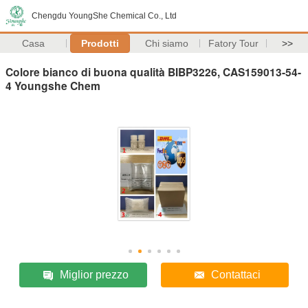
Chengdu YoungShe Chemical Co., Ltd
Casa
Prodotti
Chi siamo
Fatory Tour
>>
Colore bianco di buona qualità BIBP3226, CAS159013-54-
4 Youngshe Chem
Miglior prezzo
Contattaci