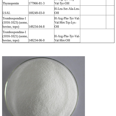
Thymopentin
177966-81-3
Val-Tyr-OH
H-Leu-Ser-Ala-Leu-
LSAL
169249-03-0
OH
Trombospondina-1
H-Arg-Phe-Tyr-Val-
(1016-1023) (uomo,
Val-Met-Trp-Lys-
bovino, topo)
149234-04-8
OH
Trombospondina-1
(1016-1021) (uomo,
H-Arg-Phe-Tyr-Val-
bovino, topo)
149234-06-0
Val-Met-OH