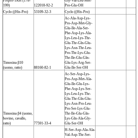
Prepro-TRH (178-
Gly-Val-Leu-Met-
199)
122018-92-2
Pro-Glu-OH
Cyclo ((His-Pro)
53109-32-3
Cyclo ((His-Pro)
Ac-Ala-Asp-Lys-
Pro-Asp-Met-Gly-
Glu-Ile-Ala-Ser-
Phe-Asp-Lys-Ala-
Lys-Leu-Lys-Thr-
Glu-Thr-Gln-Glu-
Lys-Asn-Thr-Leu-
Pro-Thr-Lys-Glu-
Thr-Ile-Glu-Gln-
Timosina β10
Glu-Lys-Arg-Ser-
(uomo, ratto)
88160-82-1
Glu-Ile-Ser-OH
Ac-Ser-Asp-Lys-
Pro-Asp-Met-Ala-
Glu-Ile-Glu-Lys-
Phe-Asp-Lys-Ser-
Lys-Leu-Lys-Thr-
Glu-Thr-Gln-Glu-
Lys-Asn-Pro-Leu-
Pro-Ser-Lys-Glu-
Timosina β4 (uomo,
Thr-Ile-Glu-Gln-
bovino, cavallo,
Lys-Gln-Ala-Gly-
ratto)
77591-33-4
Glu-Ser-OH
H-Ser-Asp-Ala-Ala-
Val-Asp-Thr-Ser-