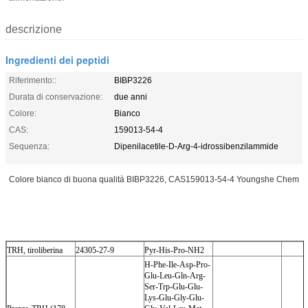
descrizione
Ingredienti dei peptidi
Riferimento::
BIBP3226
Durata di conservazione:
due anni
Colore:
Bianco
CAS:
159013-54-4
Sequenza:
Dipenilacetile-D-Arg-4-idrossibenzilammide
Colore bianco di buona qualità BIBP3226, CAS159013-54-4 Youngshe Chem
TRH, tiroliberina
24305-27-9
Pyr-His-Pro-NH2
H-Phe-Ile-Asp-Pro-
Glu-Leu-Gln-Arg-
Ser-Trp-Glu-Glu-
Lys-Glu-Gly-Glu-