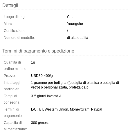
Dettagli
Luogo di origine:
Cina
Marca:
Youngshe
Certificazione:
/
Numero di modello:
di alta qualità
Termini di pagamento e spedizione
Quantità di
1g
ordine minimo:
Prezzo:
USD30-400/g
Imballaggi
1 grammo per bottiglia ((bottiglia di plastica o bottiglia di
vetro) o personalizzata, protetta da p
particolari:
Tempi di
3-5 giorni lavorativi
consegna:
Termini di
L/C, T/T, Western Union, MoneyGram, Paypal
pagamento:
Capacità di
300 g/mese
alimentazione: