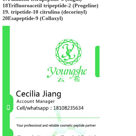
18Trifluoroacetil tripeptide-2 (Progeline)
19. tripetide-10 citrulina (decorinyl)
20Esapeptide-9 (Collaxyl)