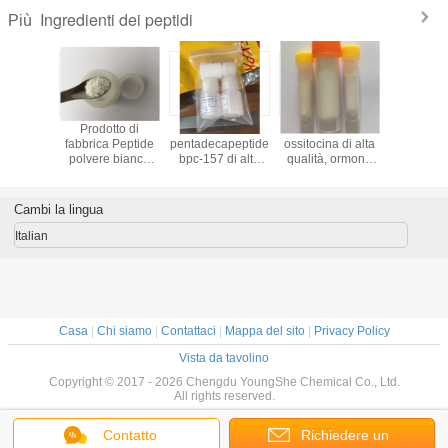
Ingredienti dei peptidi
Più
 bpc-157
Prodotto di
Colore bianco
Acetato di
Colore bi
 il
fabbrica Peptide
pentadecapeptide
ossitocina di alta
buona qu
ilding,
polvere bianca
bpc-157 di alta
qualità, ormone
Epitalon
 cinese.
Thymogen (Glu-
purezza da
ossitocico e
acetil Epi
Trp)
fabbrica cinese
ossitocina
N-acetil E
affidabile
sintetica di colore
Amid
Cambi la lingua
bianco
Italian
Casa
|
Chi siamo
|
Contattaci
|
Mappa del sito
|
Privacy Policy
Vista da tavolino
Copyright © 2017 - 2026 Chengdu YoungShe Chemical Co., Ltd.
All rights reserved.
Contatto
Richiedere un