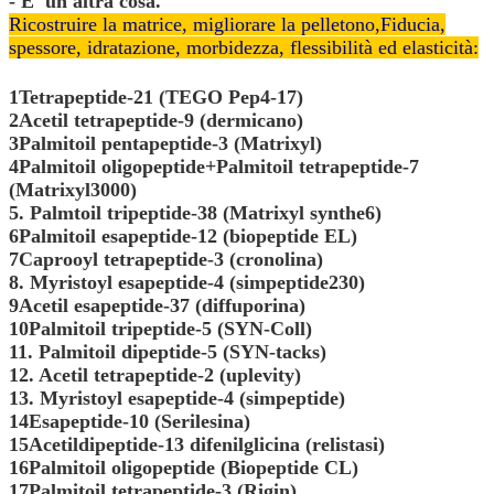
- E' un'altra cosa.
Ricostruire la matrice, migliorare la pelle
tono,
Fiducia,
spessore, idratazione, morbidezza, flessibilità ed elasticità:
1Tetrapeptide-21 (TEGO Pep4-17)
2Acetil tetrapeptide-9 (dermicano)
3Palmitoil pentapeptide-3 (Matrixyl)
4Palmitoil oligopeptide+Palmitoil tetrapeptide-7
(Matrixyl3000)
5. Palmtoil tripeptide-38 (Matrixyl synthe6)
6Palmitoil esapeptide-12 (biopeptide EL)
7Caprooyl tetrapeptide-3 (cronolina)
8. Myristoyl esapeptide-4 (simpeptide230)
9Acetil esapeptide-37 (diffuporina)
10Palmitoil tripeptide-5 (SYN-Coll)
11. Palmitoil dipeptide-5 (SYN-tacks)
12. Acetil tetrapeptide-2 (uplevity)
13. Myristoyl esapeptide-4 (simpeptide)
14Esapeptide-10 (Serilesina)
15Acetildipeptide-13 difenilglicina (relistasi)
16Palmitoil oligopeptide (Biopeptide CL)
17Palmitoil tetrapeptide-3 (Rigin)