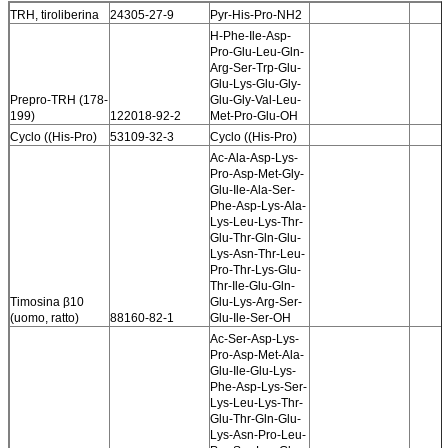
TRH, tiroliberina
24305-27-9
Pyr-His-Pro-NH2
H-Phe-Ile-Asp-
Pro-Glu-Leu-Gln-
Arg-Ser-Trp-Glu-
Glu-Lys-Glu-Gly-
Prepro-TRH (178-
Glu-Gly-Val-Leu-
199)
122018-92-2
Met-Pro-Glu-OH
Cyclo ((His-Pro)
53109-32-3
Cyclo ((His-Pro)
Ac-Ala-Asp-Lys-
Pro-Asp-Met-Gly-
Glu-Ile-Ala-Ser-
Phe-Asp-Lys-Ala-
Lys-Leu-Lys-Thr-
Glu-Thr-Gln-Glu-
Lys-Asn-Thr-Leu-
Pro-Thr-Lys-Glu-
Thr-Ile-Glu-Gln-
Timosina β10
Glu-Lys-Arg-Ser-
(uomo, ratto)
88160-82-1
Glu-Ile-Ser-OH
Ac-Ser-Asp-Lys-
Pro-Asp-Met-Ala-
Glu-Ile-Glu-Lys-
Phe-Asp-Lys-Ser-
Lys-Leu-Lys-Thr-
Glu-Thr-Gln-Glu-
Lys-Asn-Pro-Leu-