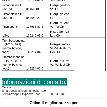
etilico
283167-49-7
Val-Tyr-OEt
Timopoietina II
H-Arg-Lys-Asp-
(32-35)
85466-18-8
Val-OH
Timopoietina II
H-Arg-Lys-Asp-
(32-34)
85465-82-3
OH
H-Arg-Lys-Asp-
Thymopentin
177966-81-3
Val-Tyr-OH
H-Leu-Ser-Ala-
LSAL
169249-03-0
Leu-OH
Trombospondina-
1 (1016-1023)
H-Arg-Phe-Tyr-
(uomo, bovino,
Val-Val-Met-Trp-
topo)
149234-04-8
Lys-OH
Trombospondina-
1 (1016-1021)
H-Arg-Phe-Tyr-
(uomo, bovino,
Val-Val-Met-OH
topo)
149234-06-0
Informazioni di contatto.
Cecilia
Email: cecilia@youngshechem.com
Tel/Whatsapp/Skype/WeChat: +8618108235634
Ottieni il miglior prezzo per