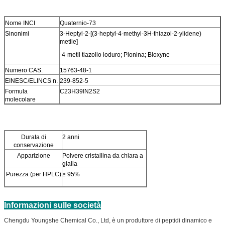
Nome INCI
Quaternio-73
Sinonimi
3-Heptyl-2-[(3-heptyl-4-methyl-3H-thiazol-2-ylidene)
metile]
-4-metil tiazolio ioduro; Pionina; Bioxyne
Numero CAS.
15763-48-1
EINESC/ELINCS n.
239-852-5
Formula
C23H39IN2S2
molecolare
Durata di
2 anni
conservazione
Apparizione
Polvere cristallina da chiara a
gialla
Purezza (per HPLC)
≥ 95%
Informazioni sulle società
Chengdu Youngshe Chemical Co., Ltd, è un produttore di peptidi dinamico e