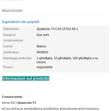
descrizione
Ingredienti dei peptidi
Riferimento::
Quaternio-73 CAS:15763-48-1
Durata di
Due anni
conservazione:
Colore:
Bianco
certification:
ISO9001
Imballaggi particolari:
1 g/bottiglia, 10 g/bottiglia, 100 g/bottiglia o su
misura
Prezzo::
negoziabile
Informazioni sul prodotto
Composizione:
Nome INCI:
Quaternio-73
●Cura dell'acne ●Antibatterica ●Antiforfora ●Deodorante ●Anti-melanina