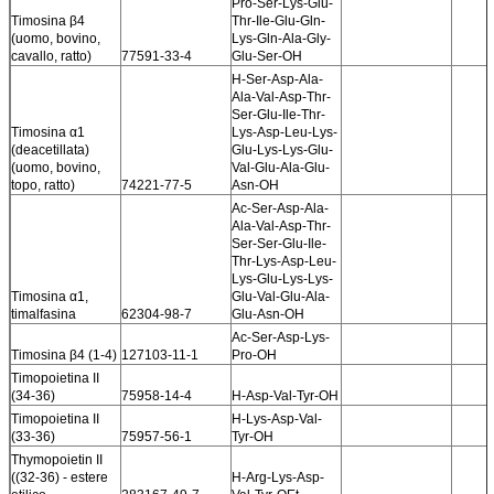
Pro-Ser-Lys-Glu-
Timosina β4
Thr-Ile-Glu-Gln-
(uomo, bovino,
Lys-Gln-Ala-Gly-
cavallo, ratto)
77591-33-4
Glu-Ser-OH
H-Ser-Asp-Ala-
Ala-Val-Asp-Thr-
Ser-Glu-Ile-Thr-
Timosina α1
Lys-Asp-Leu-Lys-
(deacetillata)
Glu-Lys-Lys-Glu-
(uomo, bovino,
Val-Glu-Ala-Glu-
topo, ratto)
74221-77-5
Asn-OH
Ac-Ser-Asp-Ala-
Ala-Val-Asp-Thr-
Ser-Ser-Glu-Ile-
Thr-Lys-Asp-Leu-
Lys-Glu-Lys-Lys-
Timosina α1,
Glu-Val-Glu-Ala-
timalfasina
62304-98-7
Glu-Asn-OH
Ac-Ser-Asp-Lys-
Timosina β4 (1-4)
127103-11-1
Pro-OH
Timopoietina II
(34-36)
75958-14-4
H-Asp-Val-Tyr-OH
Timopoietina II
H-Lys-Asp-Val-
(33-36)
75957-56-1
Tyr-OH
Thymopoietin II
((32-36) - estere
H-Arg-Lys-Asp-