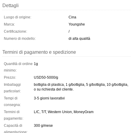
Dettagli
Luogo di origine:
Cina
Marca:
Youngshe
Certificazione:
/
Numero di modello:
di alta qualità
Termini di pagamento e spedizione
Quantità di ordine
1g
minimo:
Prezzo:
USD50-5000/g
Imballaggi
bottiglia di plastica, 1 g/bottiglia, 5 g/bottiglia, 10 g/bottiglia,
o su richiesta del cliente.
particolari:
Tempi di
3-5 giorni lavorativi
consegna:
Termini di
L/C, T/T, Western Union, MoneyGram
pagamento:
Capacità di
300 g/mese
alimentazione: