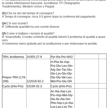
le nostre informazioni bancarie. Accettiamo T/T (Telegraphic
Trasferimento), Western Union o Paypal.
Q3:
Che ne dici del tempo di consegna?
A:Tempo di consegna: circa 3-5 giorni dopo la conferma del pagamento.
Q4:
C'è uno sconto?
R: Differente quantità ha uno sconto diverso.
Q5:
Come si trattano i reclami di qualità?
R: Innanzitutto, il nostro controllo di qualità ridurrà il problema di qualità a quasi
zero.
Vi invieremo merci gratuite per la sostituzione o per rimborsare le perdite.
TRH, tiroliberina
24305-27-9
Pyr-His-Pro-NH2
H-Phe-Ile-Asp-
Pro-Glu-Leu-Gln-
Arg-Ser-Trp-Glu-
Glu-Lys-Glu-Gly-
Prepro-TRH (178-
Glu-Gly-Val-Leu-
199)
122018-92-2
Met-Pro-Glu-OH
Cyclo ((His-Pro)
53109-32-3
Cyclo ((His-Pro)
Ac-Ala-Asp-Lys-
Pro-Asp-Met-Gly-
Glu-Ile-Ala-Ser-
Phe-Asp-Lys-Ala-
Lys-Leu-Lys-Thr-