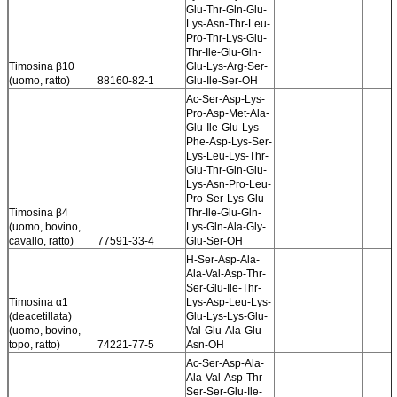
Glu-Thr-Gln-Glu-
Lys-Asn-Thr-Leu-
Pro-Thr-Lys-Glu-
Thr-Ile-Glu-Gln-
Timosina β10
Glu-Lys-Arg-Ser-
(uomo, ratto)
88160-82-1
Glu-Ile-Ser-OH
Ac-Ser-Asp-Lys-
Pro-Asp-Met-Ala-
Glu-Ile-Glu-Lys-
Phe-Asp-Lys-Ser-
Lys-Leu-Lys-Thr-
Glu-Thr-Gln-Glu-
Lys-Asn-Pro-Leu-
Pro-Ser-Lys-Glu-
Timosina β4
Thr-Ile-Glu-Gln-
(uomo, bovino,
Lys-Gln-Ala-Gly-
cavallo, ratto)
77591-33-4
Glu-Ser-OH
H-Ser-Asp-Ala-
Ala-Val-Asp-Thr-
Ser-Glu-Ile-Thr-
Timosina α1
Lys-Asp-Leu-Lys-
(deacetillata)
Glu-Lys-Lys-Glu-
(uomo, bovino,
Val-Glu-Ala-Glu-
topo, ratto)
74221-77-5
Asn-OH
Ac-Ser-Asp-Ala-
Ala-Val-Asp-Thr-
Ser-Ser-Glu-Ile-