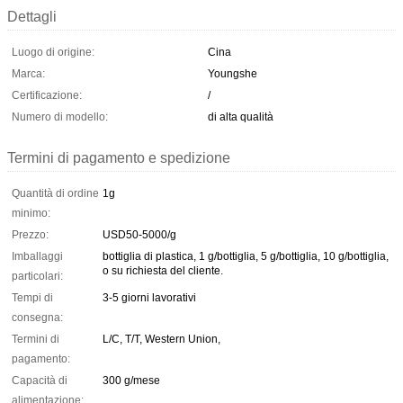
Dettagli
Luogo di origine:
Cina
Marca:
Youngshe
Certificazione:
/
Numero di modello:
di alta qualità
Termini di pagamento e spedizione
Quantità di ordine
1g
minimo:
Prezzo:
USD50-5000/g
Imballaggi
bottiglia di plastica, 1 g/bottiglia, 5 g/bottiglia, 10 g/bottiglia,
o su richiesta del cliente.
particolari:
Tempi di
3-5 giorni lavorativi
consegna:
Termini di
L/C, T/T, Western Union,
pagamento:
Capacità di
300 g/mese
alimentazione: