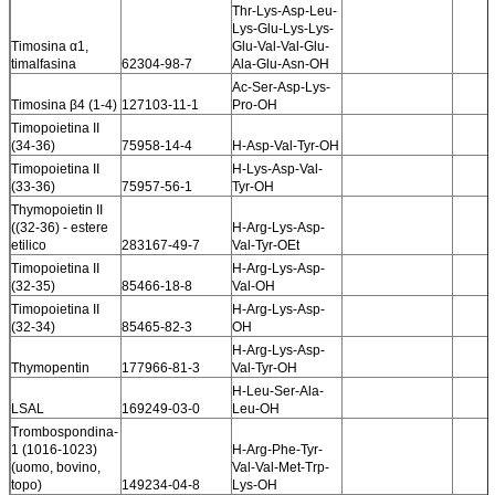
Thr-Lys-Asp-Leu-
Lys-Glu-Lys-Lys-
Timosina α1,
Glu-Val-Val-Glu-
timalfasina
62304-98-7
Ala-Glu-Asn-OH
Ac-Ser-Asp-Lys-
Timosina β4 (1-4)
127103-11-1
Pro-OH
Timopoietina II
(34-36)
75958-14-4
H-Asp-Val-Tyr-OH
Timopoietina II
H-Lys-Asp-Val-
(33-36)
75957-56-1
Tyr-OH
Thymopoietin II
((32-36) - estere
H-Arg-Lys-Asp-
etilico
283167-49-7
Val-Tyr-OEt
Timopoietina II
H-Arg-Lys-Asp-
(32-35)
85466-18-8
Val-OH
Timopoietina II
H-Arg-Lys-Asp-
(32-34)
85465-82-3
OH
H-Arg-Lys-Asp-
Thymopentin
177966-81-3
Val-Tyr-OH
H-Leu-Ser-Ala-
LSAL
169249-03-0
Leu-OH
Trombospondina-
1 (1016-1023)
H-Arg-Phe-Tyr-
(uomo, bovino,
Val-Val-Met-Trp-
topo)
149234-04-8
Lys-OH