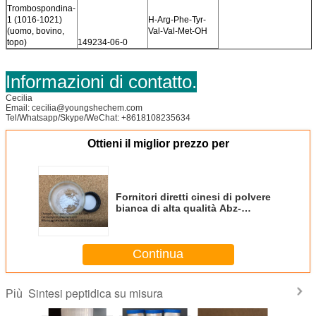
Trombospondina-
1 (1016-1021)
H-Arg-Phe-Tyr-
(uomo, bovino,
Val-Val-Met-OH
topo)
149234-06-0
Informazioni di contatto.
Cecilia
Email: cecilia@youngshechem.com
Tel/Whatsapp/Skype/WeChat: +8618108235634
Ottieni il miglior prezzo per
Fornitori diretti cinesi di polvere
bianca di alta qualità Abz-
DDIVPCSMS-3-nitro-Tyr-T-NH2
CAS852572-93-1
Continua
Sintesi peptidica su misura
Più