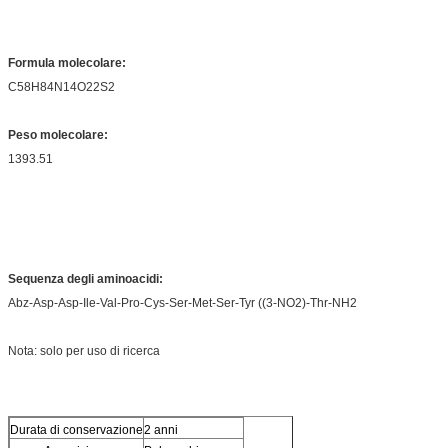
Formula molecolare:
C58H84N14O22S2
Peso molecolare:
1393.51
Sequenza degli aminoacidi:
Abz-Asp-Asp-Ile-Val-Pro-Cys-Ser-Met-Ser-Tyr ((3-NO2)-Thr-NH2
Nota: solo per uso di ricerca
Durata di conservazione
2 anni